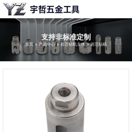
maoyueping5@gmail.com
支持非标准定制
首页
>
产品中心
>
岩芯钻机主体
>
岩芯钻机
+86 18552520090
周一至周五: 8AM - 5PM
中文